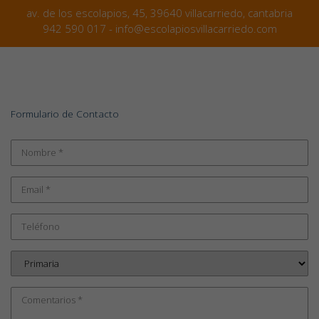
av. de los escolapios, 45, 39640 villacarriedo, cantabria
942 590 017 - info@escolapiosvillacarriedo.com
Formulario de Contacto