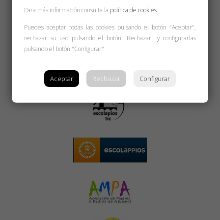
Para más información consulta la
política de cookies
.
Puedes aceptar todas las cookies pulsando el botón "Aceptar",
rechazar su uso pulsando el botón "Rechazar" y configurarlas
pulsando el botón "Configurar".
Aceptar
Rechazar
Configurar