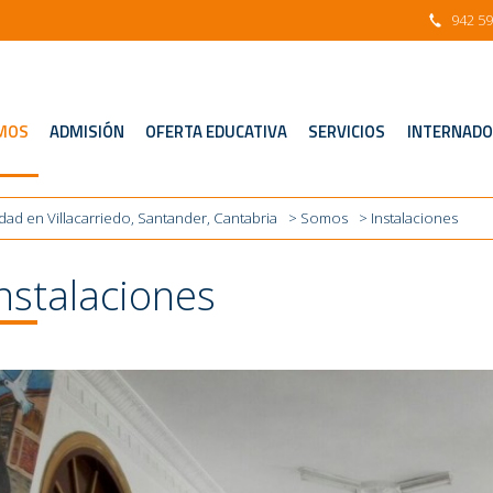
942 59
MOS
ADMISIÓN
OFERTA EDUCATIVA
SERVICIOS
INTERNADO
idad en Villacarriedo, Santander, Cantabria
>
Somos
> Instalaciones
nstalaciones