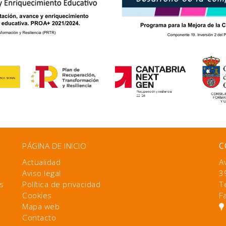
PÁGINA DE INICIO
C
Actualidad
A
Aviso legal
3
s
Política de privacidad
T
Cookies
F
Mapa web
Contacto