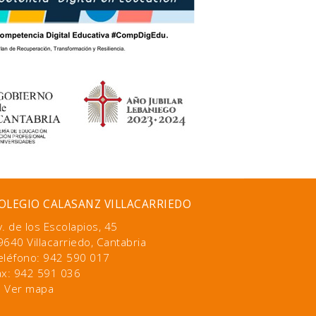
OLEGIO CALASANZ VILLACARRIEDO
v. de los Escolapios, 45
9640 Villacarriedo, Cantabria
eléfono: 942 590 017
ax: 942 591 036
Ver mapa