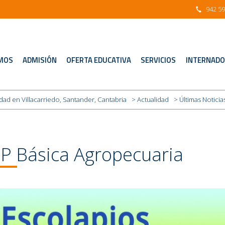
942 59
idad en Villacarriedo, Santander, Cantabria
>
Actualidad
> Últimas Noticia
MOS
ADMISIÓN
OFERTA EDUCATIVA
SERVICIOS
INTERNADO
idad en Villacarriedo, Santander, Cantabria
>
Actualidad
> Últimas Noticia
P Básica Agropecuaria