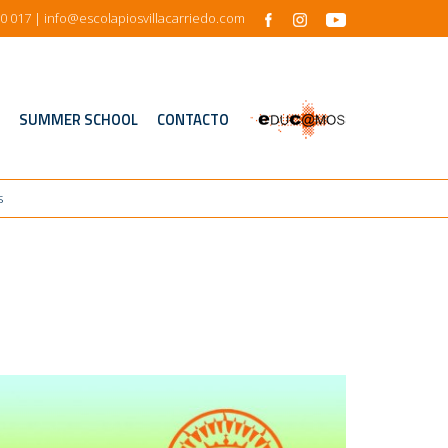
0 017
| info@escolapiosvillacarriedo.com
s
SUMMER SCHOOL
CONTACTO
s