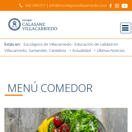
Estás en:
Escolapios de Villacarriedo - Educación de calidad en
942 590 017
| info@escolapiosvillacarriedo.com
Villacarriedo, Santander, Cantabria
>
Actualidad
> Últimas Noticias
Estás en:
Escolapios de Villacarriedo - Educación de calidad en
Villacarriedo, Santander, Cantabria
>
Actualidad
> Últimas Noticias
MENÚ COMEDOR