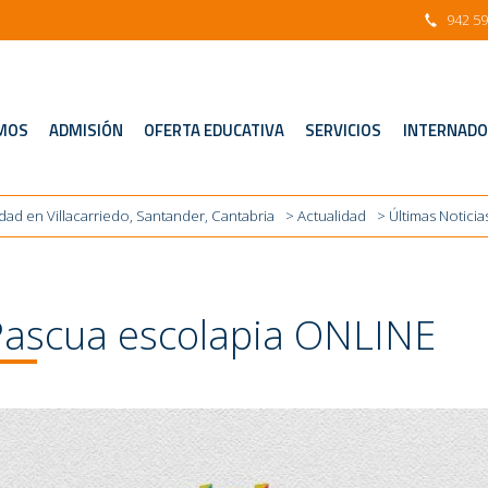
942 59
idad en Villacarriedo, Santander, Cantabria
>
Actualidad
> Últimas Noticia
MOS
ADMISIÓN
OFERTA EDUCATIVA
SERVICIOS
INTERNADO
idad en Villacarriedo, Santander, Cantabria
>
Actualidad
> Últimas Noticia
ascua escolapia ONLINE