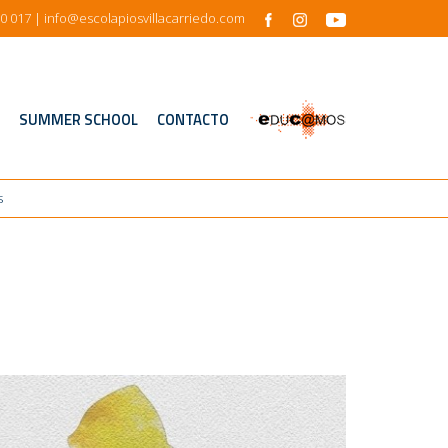
0 017
| info@escolapiosvillacarriedo.com
s
SUMMER SCHOOL
CONTACTO
s